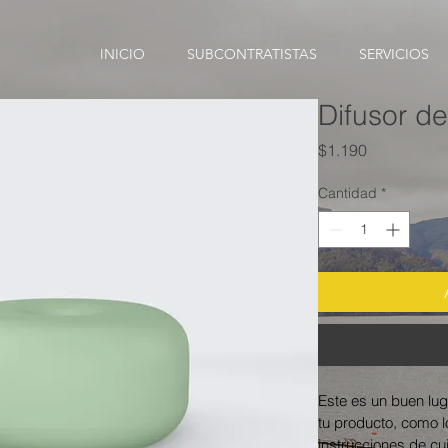
INICIO
SUBCONTRATISTAS
SERVICIOS
Difusor de
Precio
$1.190
Cantidad
*
Este es un buen lug
tu producto, como lo
instrucciones de cu